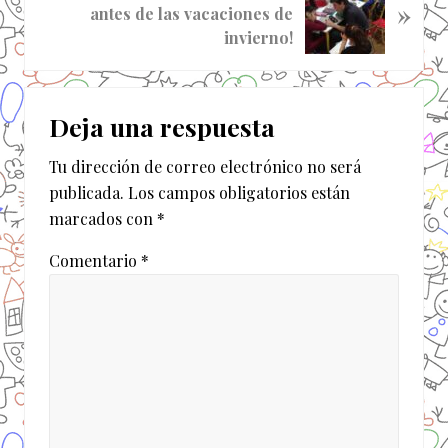
»
i
antes de las vacaciones de
a
g
invierno!
n
u
t
i
Interacciones
e
e
r
Deja una respuesta
n
con
i
t
o
Tu dirección de correo electrónico no será
los
e
r
publicada.
Los campos obligatorios están
e
lectores
:
marcados con
*
n
t
Comentario
*
r
a
d
a
: