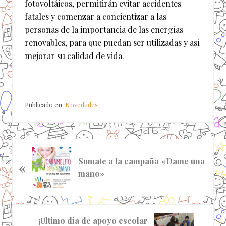
fotovoltáicos, permitirán evitar accidentes
fatales y comenzar a concientizar a las
personas de la importancia de las energías
renovables, para que puedan ser utilizadas y así
mejorar su calidad de vida.
Publicado en:
Novedades
E
Sumate a la campaña «Dame una
«
n
mano»
t
r
a
d
S
¡Ultimo día de apoyo escolar
a