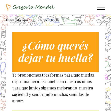
Menu
Saltar
Saltar
Menu
al
a
Asociación
contenido
la
Civil
Usted está aquí:
Inicio
/
Dejá tu huella
principal
barra
lateral
principal
¿Cómo querés
dejar tu huella?
Te proponemos tres formas para que puedas
dejar una hermosa huella en nuestros niños
para que juntos sigamos mejorando nuestra
sociedad y sembrando muchas semillas de
amor: