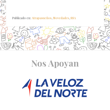
Publicado en:
Atrapasueños
,
Novedades
,
SSA
Site
Nos Apoyan
Footer