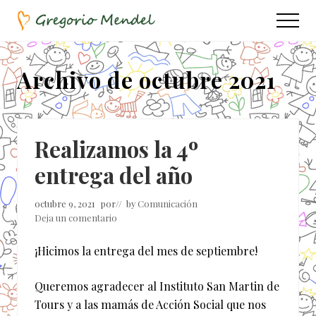
Menu
Saltar
Saltar
Menu
al
a
Asociación
contenido
la
Civil
principal
barra
Archivo de octubre 2021
lateral
principal
Realizamos la 4º
entrega del año
octubre 9, 2021
por
// by
Comunicación
Deja un comentario
¡Hicimos la entrega del mes de septiembre!
Queremos agradecer al Instituto San Martin de
Tours y a las mamás de Acción Social que nos