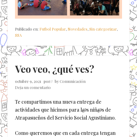
Publicado en:
Futbol Popular
,
Novedades
,
Sin categorizar
,
SSA
Veo veo, ¿qué ves?
octubre 9, 2021
por
// by
Comunicación
Deja un comentario
Te compartimos una nueva entrega de
actividades que hicimos para l@s niñ@s de
Atrapasueños del Servicio Social Agustiniano.
Como queremos que en cada entrega tengan