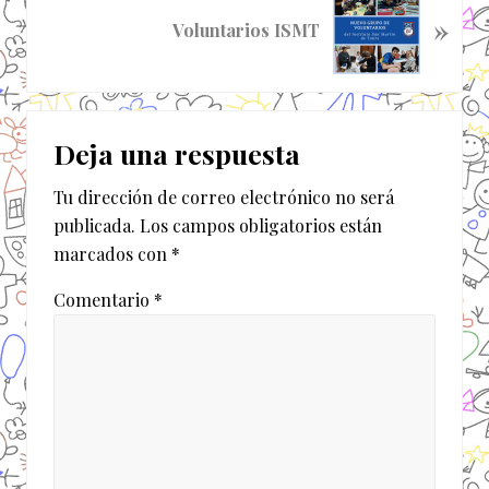
a
»
i
Voluntarios ISMT
a
g
n
u
t
i
Interacciones
e
e
r
Deja una respuesta
n
con
i
t
o
Tu dirección de correo electrónico no será
los
e
r
publicada.
Los campos obligatorios están
e
lectores
:
marcados con
*
n
t
Comentario
*
r
a
d
a
: