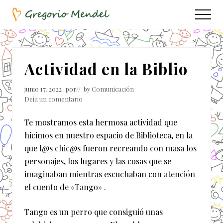
Menu
Saltar
Saltar
Menu
al
a
Asociación
contenido
la
Civil
principal
barra
lateral
Actividad en la Biblio
principal
junio 17, 2022
por
// by
Comunicación
Deja un comentario
Te mostramos esta hermosa actividad que
hicimos en nuestro espacio de Biblioteca, en la
que l@s chic@s fueron recreando con masa los
personajes, los lugares y las cosas que se
imaginaban mientras escuchaban con atención
el cuento de «Tango» .
Tango es un perro que consiguió unas