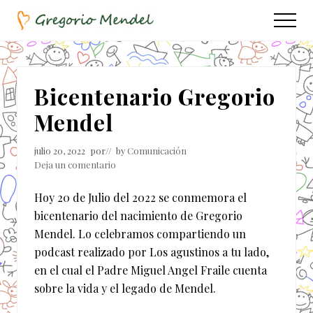
Menu
Saltar
Saltar
Menu
al
a
Asociación
contenido
la
Civil
principal
barra
lateral
Bicentenario Gregorio
principal
Mendel
julio 20, 2022
por
// by
Comunicación
Deja un comentario
Hoy 20 de Julio del 2022 se conmemora el
bicentenario del nacimiento de Gregorio
Mendel. Lo celebramos compartiendo un
podcast realizado por Los agustinos a tu lado,
en el cual el Padre Miguel Angel Fraile cuenta
sobre la vida y el legado de Mendel.