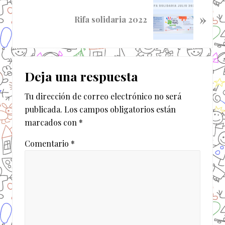
S
a
»
i
Rifa solidaria 2022
a
g
n
u
t
i
Interacciones
e
e
r
Deja una respuesta
n
con
i
t
o
Tu dirección de correo electrónico no será
los
e
r
publicada.
Los campos obligatorios están
e
lectores
:
marcados con
*
n
t
Comentario
*
r
a
d
a
: