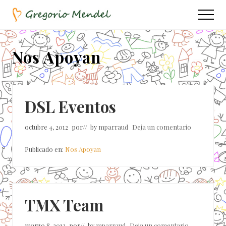
Menu
Saltar
Saltar
Menu
al
a
Asociación
contenido
la
Civil
principal
barra
Nos Apoyan
lateral
principal
DSL Eventos
octubre 4, 2012
por
// by
mparraud
Deja un comentario
Publicado en:
Nos Apoyan
TMX Team
marzo 8, 2012
por
// by
mparraud
Deja un comentario