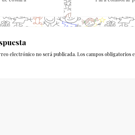
g
u
i
e
es
n
spuesta
t
e
rreo electrónico no será publicada.
Los campos obligatorios 
e
n
t
r
a
d
a
: