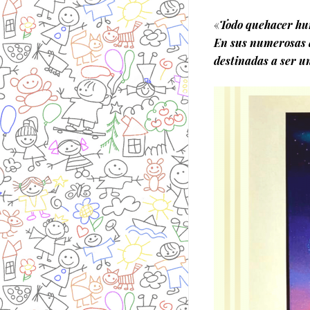
«
Todo quehacer hum
En sus numerosas a
destinadas a ser un