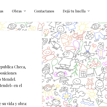
as
Obras
Contactanos
Dejá tu huella
epublica Checa,
posiciones
o Mendel.
Mendel» en el
 su vida y obra: