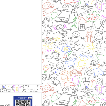
»
por QR