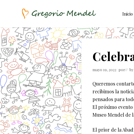
Skip
Saltar
Saltar
to
al
a
Inicio
right
contenido
la
header
principal
barra
Asociación
Civil
navigation
lateral
principal
Celebra
mayo 19, 2022
por
// b
Queremos contarte 
recibimos la notici
pensados para todo
El próximo evento 
Museo Mendel de l
El prior de la Aba