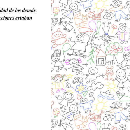
idad de los demás.
cciones estaban