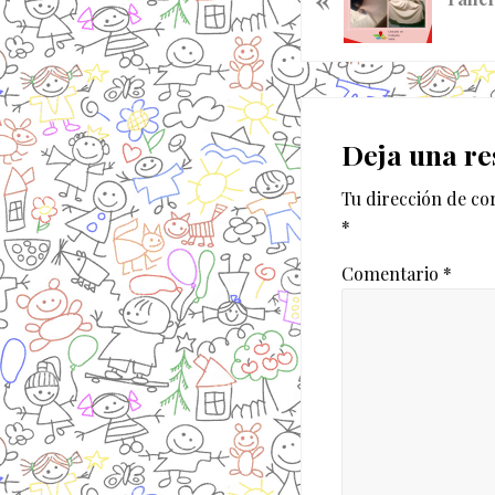
t
r
a
d
Interaccion
a
con
Deja una re
a
n
los
Tu dirección de co
t
lectores
*
e
r
Comentario
*
i
o
r
: