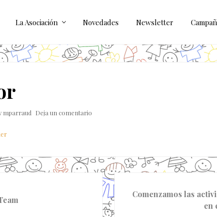
La Asociación
Novedades
Newsletter
Campañ
or
y
mparraud
Deja un comentario
der
S
Comenzamos las activ
i
Team
en 
g