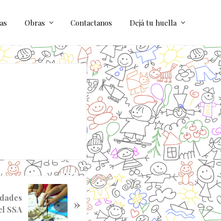
as
Obras
Contactanos
Dejá tu huella
idades
»
el SSA