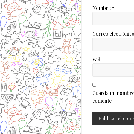
Nombre
*
Correo electrónic
Web
Guarda mi nombre, 
comente.