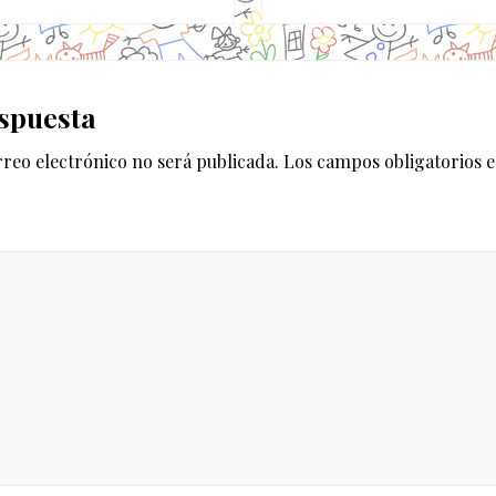
u
i
e
es
n
spuesta
t
e
rreo electrónico no será publicada.
Los campos obligatorios 
e
n
t
r
a
d
a
: