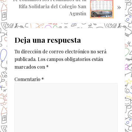
a
»
i
Rifa Solidaria del Colegio San
a
g
Agustín
n
u
t
i
Interacciones
e
e
r
Deja una respuesta
n
con
i
t
o
Tu dirección de correo electrónico no será
los
e
r
publicada.
Los campos obligatorios están
e
lectores
:
marcados con
*
n
t
Comentario
*
r
a
d
a
: