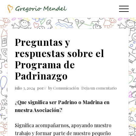
Menu
Saltar
Saltar
Menu
al
a
Asociación
contenido
la
Civil
principal
barra
lateral
Preguntas y
principal
respuestas sobre el
Programa de
Padrinazgo
julio 3, 2024
por
// by
Comunicación
Deja un comentario
¿
Que significa ser Padrino o Madrina en
nuestra Asociación?
Significa acompañarnos, apoyando nuestro
trabajo y formar parte de nuestro pequeño