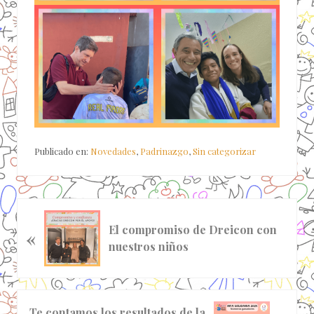
Publicado en:
Novedades
,
Padrinazgo
,
Sin categorizar
E
El compromiso de Dreicon con
«
n
nuestros niños
t
r
a
d
S
Te contamos los resultados de la