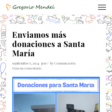
Menu
Saltar
Saltar
Menu
al
a
Asociación
contenido
la
Civil
principal
barra
lateral
Enviamos más
principal
donaciones a Santa
María
septiembre 5, 2024
por
// by
Comunicación
Deja un comentario