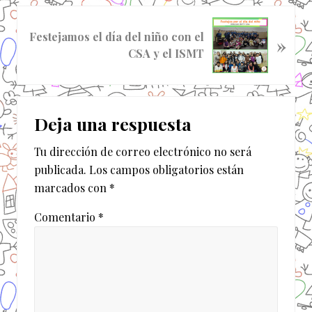
d
a
S
Festejamos el día del niño con el
a
»
i
CSA y el ISMT
n
g
t
u
e
i
Interacciones
r
e
Deja una respuesta
i
n
con
o
t
Tu dirección de correo electrónico no será
los
r
e
publicada.
Los campos obligatorios están
:
e
lectores
marcados con
*
n
t
Comentario
*
r
a
d
a
: