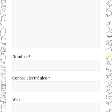
a
d
a
:
Nombre
*
Correo electrónico
*
Web