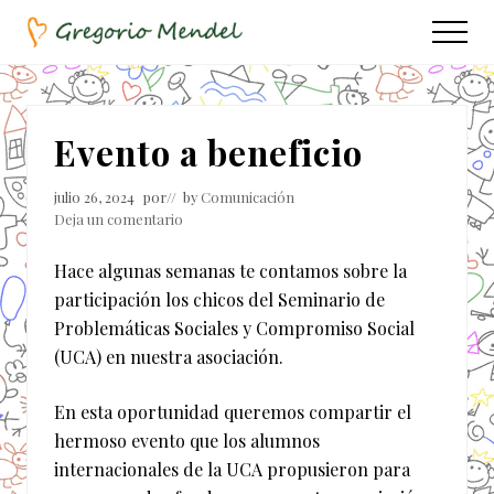
Menu
Saltar
Saltar
Menu
al
a
Asociación
contenido
la
Civil
principal
barra
lateral
Evento a beneficio
principal
julio 26, 2024
por
// by
Comunicación
Deja un comentario
Hace algunas semanas te contamos sobre la
participación los chicos del Seminario de
Problemáticas Sociales y Compromiso Social
(UCA) en nuestra asociación.
En esta oportunidad queremos compartir el
hermoso evento que los alumnos
internacionales de la UCA propusieron para