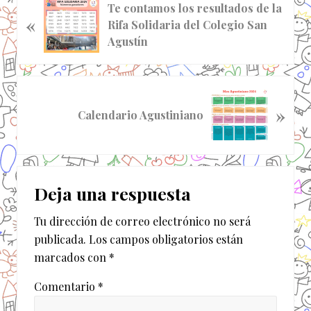
E
Te contamos los resultados de la
«
n
Rifa Solidaria del Colegio San
t
Agustín
r
a
d
S
a
»
i
Calendario Agustiniano
a
g
n
u
t
i
Interacciones
e
e
r
Deja una respuesta
n
con
i
t
o
Tu dirección de correo electrónico no será
los
e
r
publicada.
Los campos obligatorios están
e
lectores
:
marcados con
*
n
t
Comentario
*
r