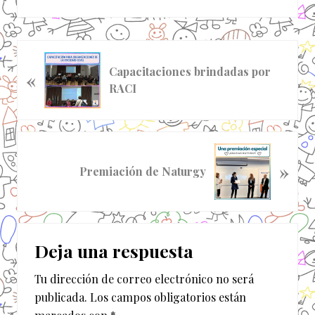
E
Capacitaciones brindadas por
«
n
RACI
t
r
a
d
S
a
»
i
Premiación de Naturgy
a
g
n
u
t
i
Interacciones
e
e
r
Deja una respuesta
n
con
i
t
o
Tu dirección de correo electrónico no será
los
e
r
publicada.
Los campos obligatorios están
e
lectores
: