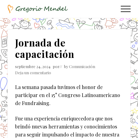
Menu
Saltar
Saltar
Menu
al
a
Asociación
contenido
la
Civil
principal
barra
lateral
Jornada de
principal
capacitación
septiembre 24, 2024
por
// by
Comunicación
Deja un comentario
La semana pasada tuvimos el honor de
participar en el 15° Congreso Latinoamericano
de Fundraising.
Fue una experiencia enriquecedora que nos
brindó nuevas herramientas y conocimientos
para seguir impulsando el impacto de nuestra