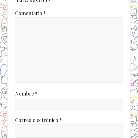
marcados con
*
n
t
Comentario
*
r
a
d
a
:
Nombre
*
Correo electrónico
*