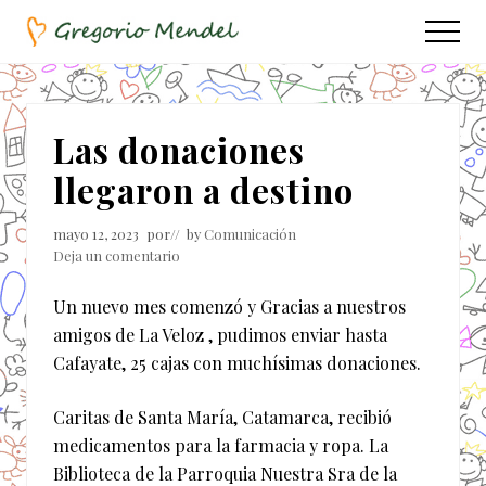
Menu
Saltar
Saltar
Menu
al
a
Asociación
contenido
la
Civil
principal
barra
lateral
Las donaciones
principal
llegaron a destino
mayo 12, 2023
por
// by
Comunicación
Deja un comentario
Un nuevo mes comenzó y Gracias a nuestros
amigos de La Veloz , pudimos enviar hasta
Cafayate, 25 cajas con muchísimas donaciones.
Caritas de Santa María, Catamarca, recibió
medicamentos para la farmacia y ropa. La
Biblioteca de la Parroquia Nuestra Sra de la