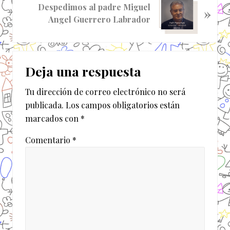
a
Despedimos al padre Miguel
»
i
a
Angel Guerrero Labrador
g
n
u
t
i
Interacciones
e
e
r
Deja una respuesta
n
con
i
t
o
Tu dirección de correo electrónico no será
los
e
r
publicada.
Los campos obligatorios están
e
lectores
:
marcados con
*
n
t
Comentario
*
r
a
d
a
: