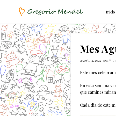
Skip
Saltar
Saltar
to
al
a
Inicio
right
contenido
la
header
principal
barra
Asociación
Civil
navigation
lateral
principal
Mes Ag
agosto 2, 2022
por
// b
Este mes celebramo
En esta semana vam
que camines miran
Cada dia de este m