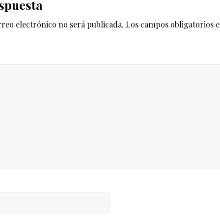
spuesta
t
e
rreo electrónico no será publicada.
Los campos obligatorios 
e
n
t
r
a
d
a
: