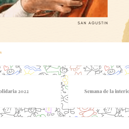
s
S
i
solidaria 2022
Semana de la interi
g
u
i
e
es
n