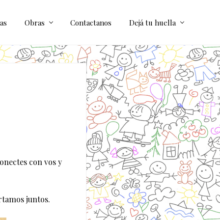
as
Obras
Contactanos
Dejá tu huella
onectes con vos y
rtamos juntos.