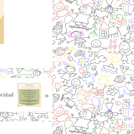
»
oridad