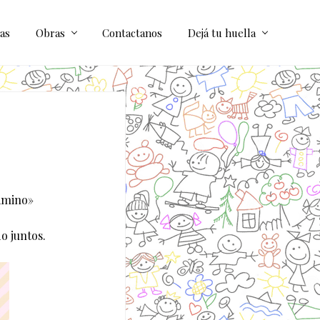
as
Obras
Contactanos
Dejá tu huella
camino»
o juntos.