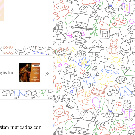
»
gustin
están marcados con