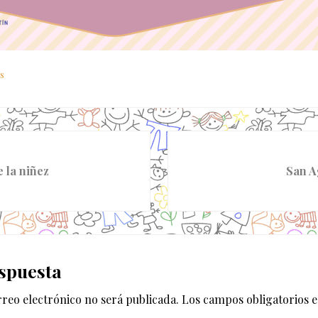
s
S
i
e la niñez
San A
g
u
i
e
es
n
spuesta
t
e
rreo electrónico no será publicada.
Los campos obligatorios 
e