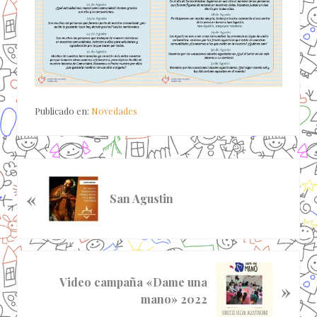
Publicado en:
Novedades
E
«
n
San Agustin
t
r
a
d
S
a
Video campaña «Dame una
»
i
a
mano» 2022
g
n