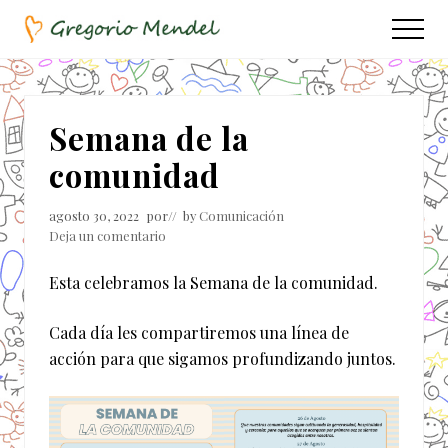
Menu
Saltar
Saltar
Menu
al
a
Asociación
contenido
la
Civil
principal
barra
lateral
Semana de la
principal
comunidad
agosto 30, 2022
por
// by
Comunicación
Deja un comentario
Esta celebramos la Semana de la comunidad.
Cada día les compartiremos una línea de
acción para que sigamos profundizando juntos.