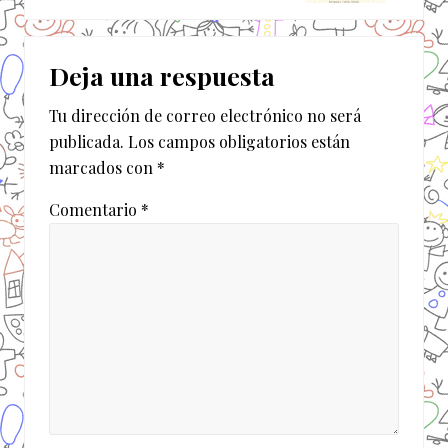
u
t
i
Interacciones
e
e
r
Deja una respuesta
n
con
i
t
o
Tu dirección de correo electrónico no será
los
e
r
publicada.
Los campos obligatorios están
e
lectores
:
marcados con
*
n
t
Comentario
*
r
a
d
a
: