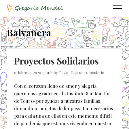
Menu
Saltar
Saltar
Menu
al
a
Asociación
contenido
la
Civil
principal
barra
Balvanera
lateral
principal
Proyectos Solidarios
octubre 23, 2020
por
// by
Flavia
Deja un comentario
Con el corazón lleno de amor y alegría
queremos agradecer al «Instituto San Martín
de Tours» por ayudar a nuestras familias
donando productos de limpieza tan necesarios
para cada una de ellas en este momento difícil
de pandemia que estamos viviendo en nuestro