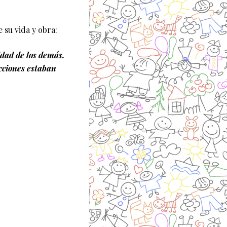
 su vida y obra:
idad de los demás.
cciones estaban