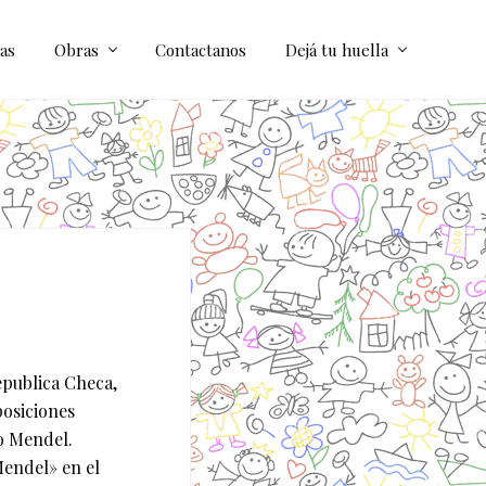
as
Obras
Contactanos
Dejá tu huella
epublica Checa,
posiciones
o Mendel.
Mendel» en el