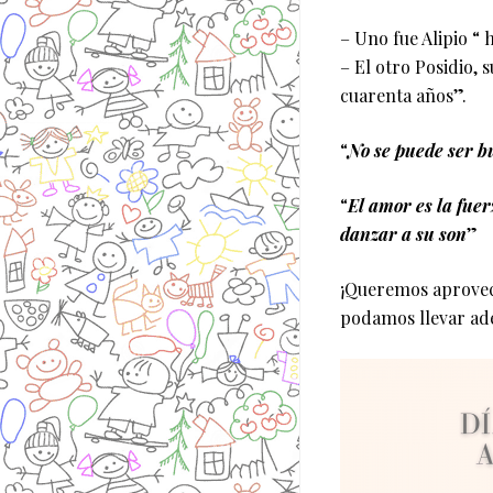
– Uno fue Alipio “
– El otro Posidio, 
cuarenta años”.
“
No se puede ser b
“
El amor es la fue
danzar a su son
”
¡Queremos aprovech
podamos llevar ade