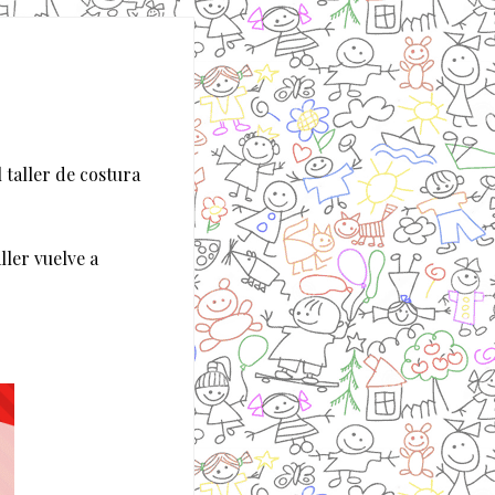
 taller de costura
ler vuelve a