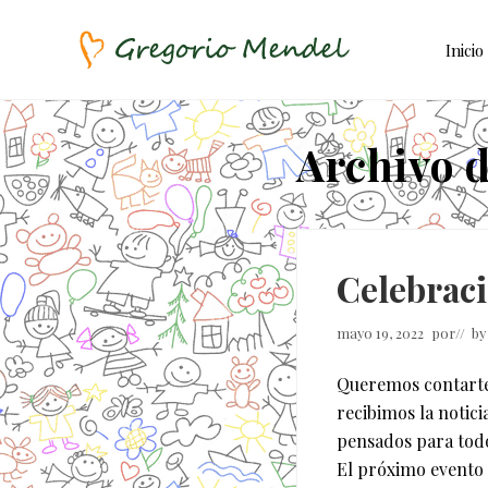
Skip
Saltar
Saltar
to
al
a
Inicio
right
contenido
la
header
principal
barra
Asociación
Civil
navigation
lateral
Archivo 
principal
Celebraci
mayo 19, 2022
por
// b
Queremos contarte 
recibimos la notici
pensados para todo
El próximo evento 