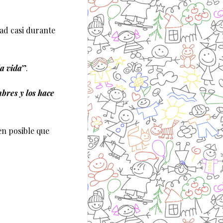
dad casi durante
a vida
”.
bres y los hace
n posible que