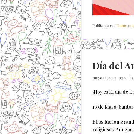
Publicado en:
Dame una
Día del A
mayo 16, 2022
por
// b
¡Hoy es El dia de L
16 de Mayo: Santos 
Ellos fueron grand
religiosos. Amigos 