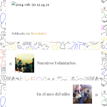
Publicado en:
Novedades
E
«
n
Nuestros Voluntarios
t
r
a
d
S
a
»
i
En el mes del niño
a
g
n
u