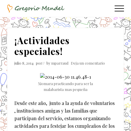
Menu
Saltar
Saltar
Menu
al
a
Asociación
contenido
la
Civil
principal
barra
lateral
¡Actividades
principal
especiales!
julio 8, 2014
por
// by
mparraud
Deja un comentario
Xiomara practicando para ser la
malabarista mas pequeña
Desde este año, junto a la ayuda de voluntarios
, instituciones amigas y las familias que
participan del servicio, estamos organizando
actividades para festejar los cumpleaños de los