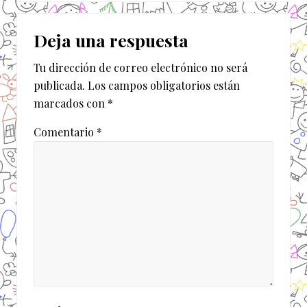
t
i
Interacciones
e
e
r
Deja una respuesta
n
con
i
t
o
Tu dirección de correo electrónico no será
los
e
r
publicada.
Los campos obligatorios están
e
lectores
:
marcados con
*
n
t
Comentario
*
r
a
d
a
: