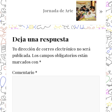
d
S
a
»
i
Jornada de Arte
a
g
n
u
t
i
Interacciones
e
e
r
Deja una respuesta
n
con
i
t
o
Tu dirección de correo electrónico no será
los
e
r
publicada.
Los campos obligatorios están
e
lectores
:
marcados con
*
n
t
Comentario
*
r
a
d
a
: