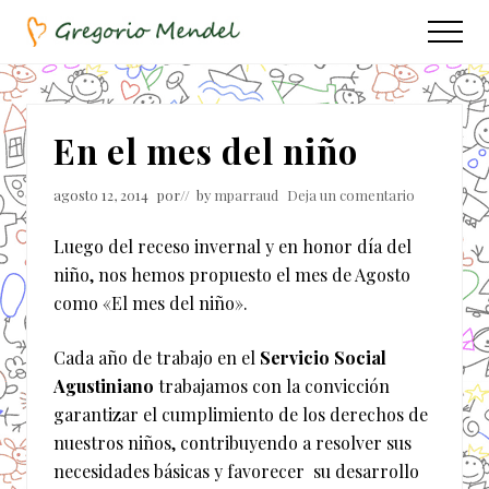
Menu
Saltar
Saltar
Menu
al
a
Asociación
contenido
la
Civil
principal
barra
lateral
En el mes del niño
principal
agosto 12, 2014
por
// by
mparraud
Deja un comentario
Luego del receso invernal y en honor día del
niño, nos hemos propuesto el mes de Agosto
como «El mes del niño».
Cada año de trabajo en el
Servicio Social
Agustiniano
trabajamos con la convicción
garantizar el cumplimiento de los derechos de
nuestros niños, contribuyendo a resolver sus
necesidades básicas y favorecer su desarrollo