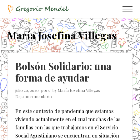
Menu
Saltar
Saltar
Menu
al
a
Asociación
contenido
la
Civil
principal
barra
María Josefina Villegas
lateral
principal
Bolsón Solidario: una
forma de ayudar
julio 20, 2020
por
// by
María Josefina Villegas
Deja un comentario
En este contexto de pandemia que estamos
viviendo actualmente en el cual muchas de las
familias con las que trabajamos en el Servicio
Social Agustiniano se encuentran en situación