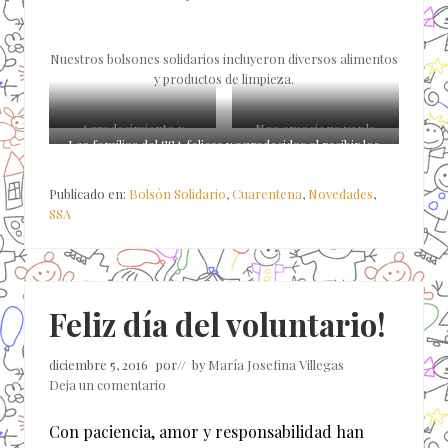
Nuestros bolsones solidarios incluyeron diversos alimentos
y productos de limpieza.
Agradecimiento y
Nos emociona ver la
Las familias del SSA felices y agradecidas al recibir los
alegría en las familias.
alegría en los niños y
bolsones.
niñas al recibir el bolsón.
Publicado en:
Bolsón Solidario
,
Cuarentena
,
Novedades
,
SSA
Feliz día del voluntario!
diciembre 5, 2016
por
// by
María Josefina Villegas
Deja un comentario
Con paciencia, amor y responsabilidad han