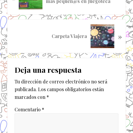
más pequeñ@s en Juegoteca
t
r
a
d
S
a
»
i
Carpeta Viajera
a
g
n
u
t
i
Interacciones
e
e
r
Deja una respuesta
n
con
i
t
o
Tu dirección de correo electrónico no será
los
e
r
publicada.
Los campos obligatorios están
e
lectores
:
marcados con
*
n
t
Comentario
*
r
a
d