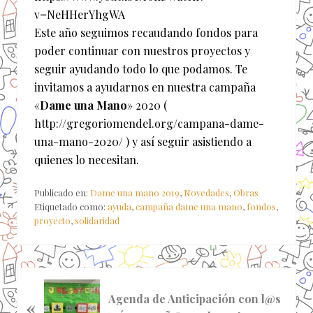
v=NeHHerYhgWA
Este año seguimos recaudando fondos para
poder continuar con nuestros proyectos y
seguir ayudando todo lo que podamos. Te
invitamos a ayudarnos en nuestra campaña
«
Dame una Mano
» 2020 (
http://gregoriomendel.org/campana-dame-
una-mano-2020/ ) y así seguir asistiendo a
quienes lo necesitan.
Publicado en:
Dame una mano 2019
,
Novedades
,
Obras
Etiquetado como:
ayuda
,
campaña dame una mano
,
fondos
,
proyecto
,
solidaridad
E
Agenda de Anticipación con l@s
«
n