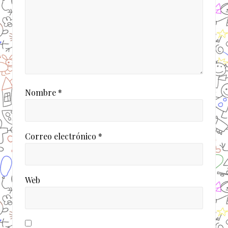
a
:
Nombre
*
Correo electrónico
*
Web