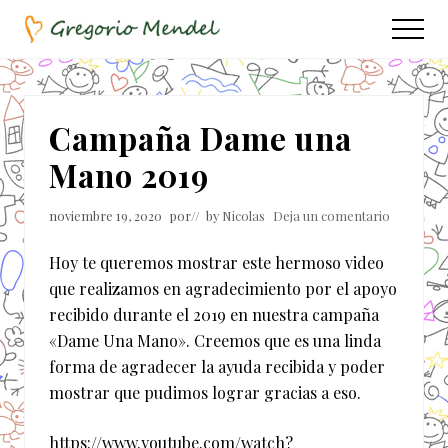
Menu
Saltar
Saltar
Menu
al
a
Asociación
contenido
la
Civil
principal
barra
lateral
Campaña Dame una
principal
Mano 2019
noviembre 19, 2020
por
// by
Nicolas
Deja un comentario
Hoy te queremos mostrar este hermoso video
que realizamos en agradecimiento por el apoyo
recibido durante el 2019 en nuestra campaña
«Dame Una Mano». Creemos que es una linda
forma de agradecer la ayuda recibida y poder
mostrar que pudimos lograr gracias a eso.
https://www.youtube.com/watch?