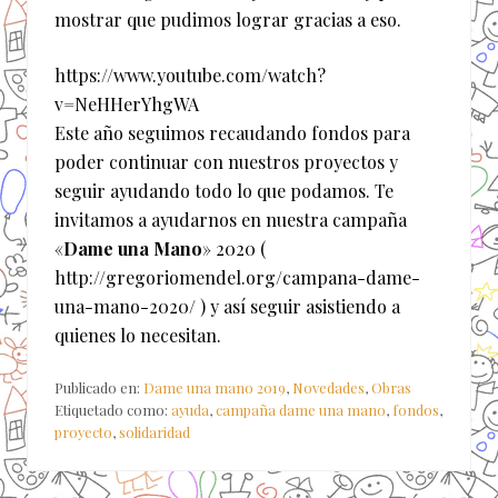
mostrar que pudimos lograr gracias a eso.
https://www.youtube.com/watch?
v=NeHHerYhgWA
Este año seguimos recaudando fondos para
poder continuar con nuestros proyectos y
seguir ayudando todo lo que podamos. Te
invitamos a ayudarnos en nuestra campaña
«
Dame una Mano
» 2020 (
http://gregoriomendel.org/campana-dame-
una-mano-2020/ ) y así seguir asistiendo a
quienes lo necesitan.
Publicado en:
Dame una mano 2019
,
Novedades
,
Obras
Etiquetado como:
ayuda
,
campaña dame una mano
,
fondos
,
proyecto
,
solidaridad