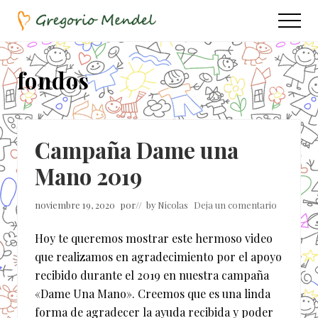
Menu
Saltar
Saltar
Menu
al
a
Asociación
contenido
la
Civil
principal
barra
fondos
lateral
principal
Campaña Dame una
Mano 2019
noviembre 19, 2020
por
// by
Nicolas
Deja un comentario
Hoy te queremos mostrar este hermoso video
que realizamos en agradecimiento por el apoyo
recibido durante el 2019 en nuestra campaña
«Dame Una Mano». Creemos que es una linda
forma de agradecer la ayuda recibida y poder