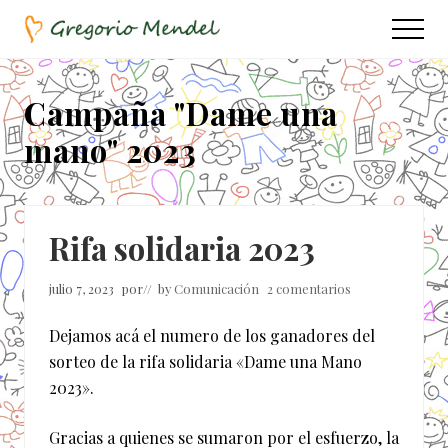
Menu
Saltar
Saltar
Menu
al
a
Asociación
contenido
la
Civil
principal
barra
Campaña "Dame una
lateral
mano" 2023
principal
Rifa solidaria 2023
julio 7, 2023
por
// by
Comunicación
2 comentarios
Dejamos acá el numero de los ganadores del
sorteo de la rifa solidaria «Dame una Mano
2023».
Gracias a quienes se sumaron por el esfuerzo, la