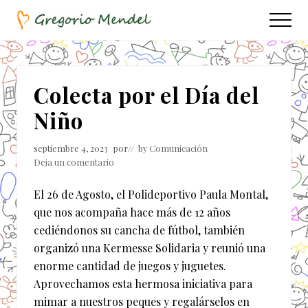
Menu
Saltar
Saltar
Menu
al
a
Asociación
contenido
la
Civil
principal
barra
lateral
Colecta por el Día del
principal
Niño
septiembre 4, 2023
por
// by
Comunicación
Deja un comentario
El 26 de Agosto, el Polideportivo Paula Montal,
que nos acompaña hace más de 12 años
cediéndonos su cancha de fútbol, también
organizó una Kermesse Solidaria y reunió una
enorme cantidad de juegos y juguetes.
Aprovechamos esta hermosa iniciativa para
mimar a nuestros peques y regalárselos en