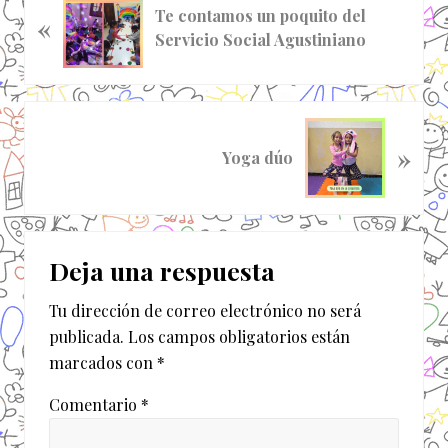
Te contamos un poquito del
«
n
Servicio Social Agustiniano
t
r
a
d
S
a
»
i
Yoga dúo
a
g
n
u
t
i
Interacciones
e
e
r
Deja una respuesta
n
con
i
t
o
Tu dirección de correo electrónico no será
los
e
r
publicada.
Los campos obligatorios están
e
lectores
:
marcados con
*
n
t
Comentario
*
r
a