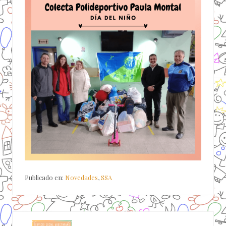
Publicado en:
Novedades
,
SSA
E