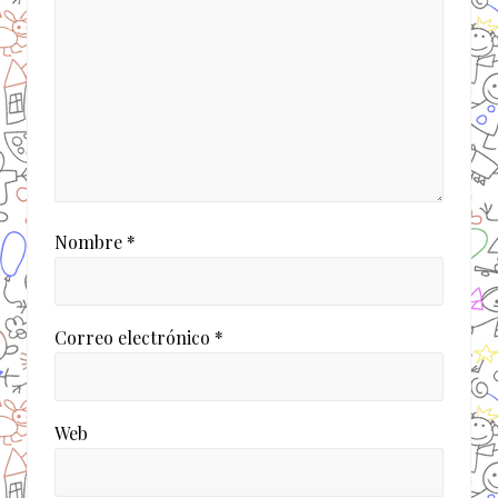
d
a
:
Nombre
*
Correo electrónico
*
Web