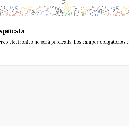
u
i
e
es
n
spuesta
t
e
rreo electrónico no será publicada.
Los campos obligatorios 
e
n
t
r
a
d
a
: