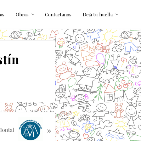
as
Obras
Contactanos
Dejá tu huella
tín
»
Montal