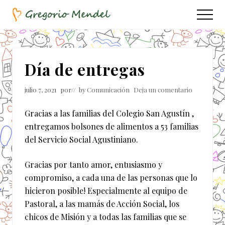
Menu
Saltar
Saltar
Menu
al
a
Asociación
contenido
la
Civil
principal
barra
lateral
Día de entregas
principal
julio 7, 2021
por
// by
Comunicación
Deja un comentario
Gracias a las familias del Colegio San Agustín ,
entregamos bolsones de alimentos a 53 familias
del Servicio Social Agustiniano.
Gracias por tanto amor, entusiasmo y
compromiso, a cada una de las personas que lo
hicieron posible! Especialmente al equipo de
Pastoral, a las mamás de Acción Social, los
chicos de Misión y a todas las familias que se