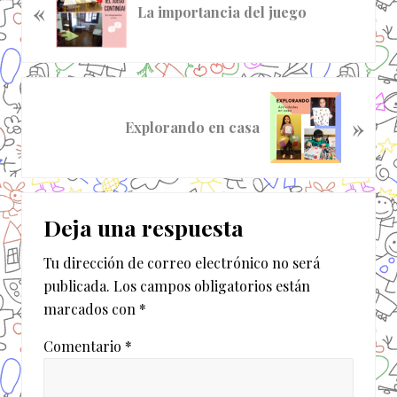
«
n
La importancia del juego
t
r
a
d
S
a
»
i
Explorando en casa
a
g
n
u
t
i
Interacciones
e
e
r
Deja una respuesta
n
con
i
t
o
Tu dirección de correo electrónico no será
los
e
r
publicada.
Los campos obligatorios están
e
lectores
:
marcados con
*
n
t
Comentario
*
r
a