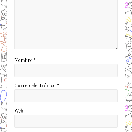
d
a
:
Nombre
*
Correo electrónico
*
Web