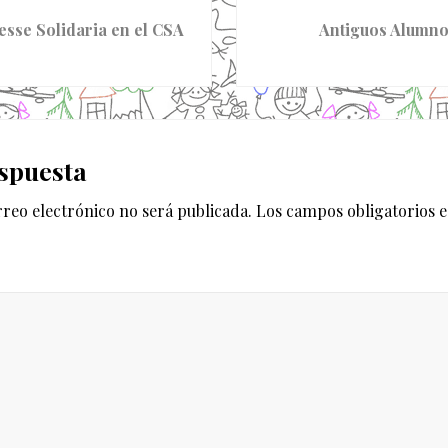
S
i
sse Solidaria en el CSA
Antiguos Alumn
g
u
i
e
es
n
spuesta
t
e
rreo electrónico no será publicada.
Los campos obligatorios 
e
n
t
r
a
d
a
: