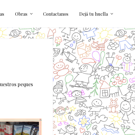
as
Obras
Contactanos
Dejá tu huella
nuestros peques