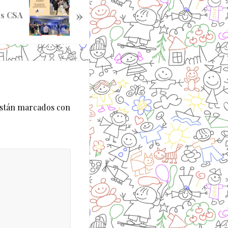
»
os CSA
están marcados con