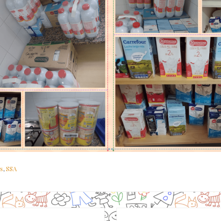
s
,
SSA