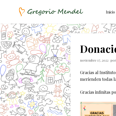
Skip
Saltar
Saltar
to
al
a
Inicio
right
contenido
la
header
principal
barra
Asociación
Civil
navigation
lateral
principal
Donaci
noviembre 17, 2022
por
Gracias al Institu
merienden todas la
Gracias infinitas p