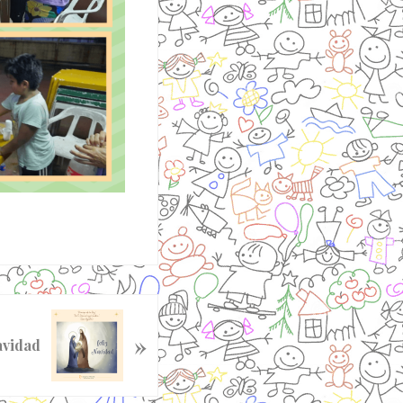
»
avidad