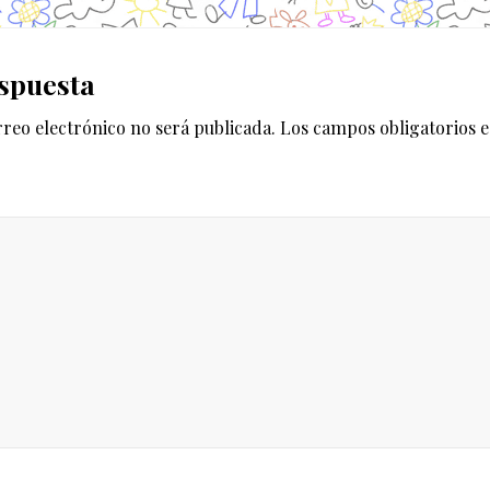
i
e
es
n
spuesta
t
e
rreo electrónico no será publicada.
Los campos obligatorios 
e
n
t
r
a
d
a
: