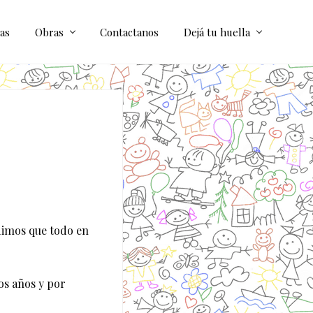
as
Obras
Contactanos
Dejá tu huella
dimos que todo en
os años y por