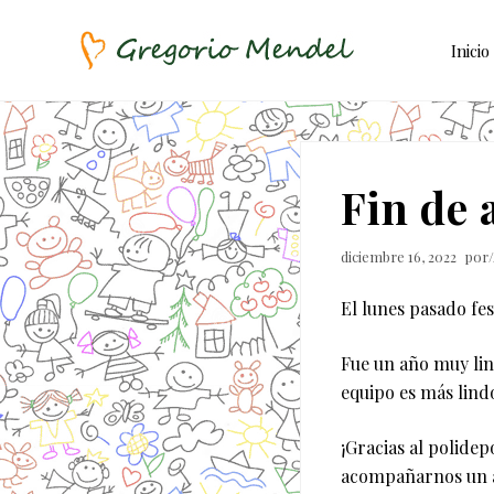
Skip
Saltar
Saltar
to
al
a
Inicio
right
contenido
la
header
principal
barra
Asociación
Civil
navigation
lateral
principal
Fin de 
diciembre 16, 2022
por
El lunes pasado fe
Fue un año muy li
equipo es más lind
¡Gracias al polide
acompañarnos un añ