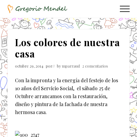
Menu
Saltar
Saltar
Menu
al
a
Asociación
contenido
la
Civil
principal
barra
lateral
Los colores de nuestra
principal
casa
octubre 29, 2014
por
// by
mparraud
2 comentarios
Con la impronta y la energía del festejo de los
10 años del Servicio Social, el sábado 25 de
Octubre arrancamos con la restauración,
diseño y pintura de la fachada de nuestra
hermosa casa.