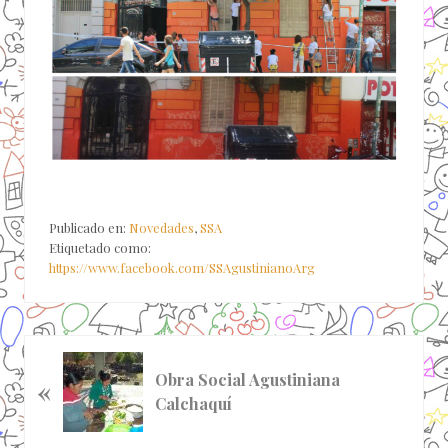
Publicado en:
Novedades
,
SSA
Etiquetado como:
https://www.facebook.com/SSAgustinianoArg
E
Obra Social Agustiniana
«
n
Calchaquí
t
r