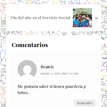
a
d
S
a
»
i
Fin del año en el Servicio Social
a
g
n
u
t
i
Interacciones
e
e
r
Comentarios
n
con
i
t
o
los
e
r
e
lectores
:
Beatriz
n
t
marzo 3, 2016 a las 7:30 am
r
a
Me gustaria saber si tienen guarderia p
d
bebes…
a
:
Responder