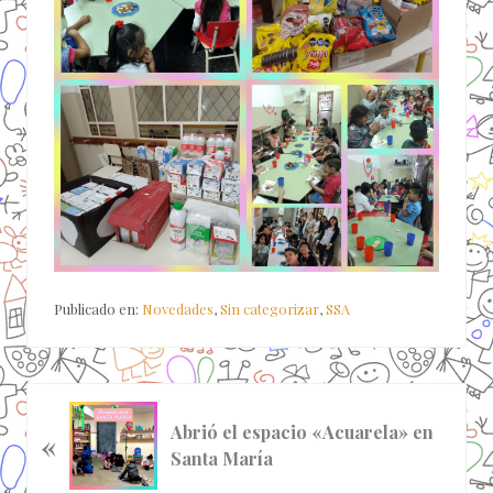
Publicado en:
Novedades
,
Sin categorizar
,
SSA
E
Abrió el espacio «Acuarela» en
«
n
Santa María
t
r