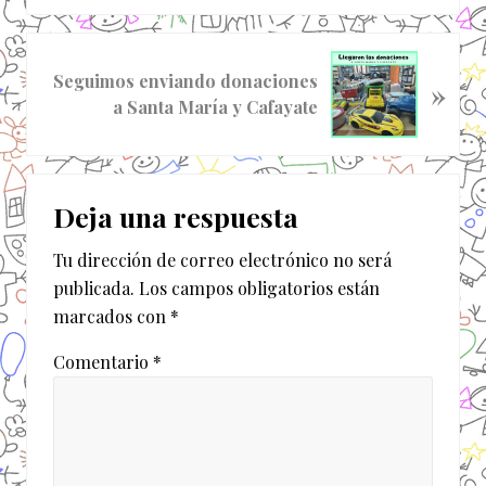
a
d
S
a
Seguimos enviando donaciones
»
i
a
a Santa María y Cafayate
g
n
u
t
i
Interacciones
e
e
r
Deja una respuesta
n
con
i
t
o
Tu dirección de correo electrónico no será
los
e
r
publicada.
Los campos obligatorios están
e
lectores
:
marcados con
*
n
t
Comentario
*
r
a
d
a
: