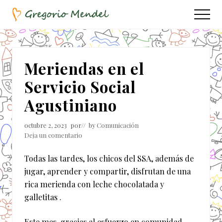
Menu
Saltar
Saltar
Menu
al
a
Asociación
contenido
la
Civil
principal
barra
lateral
Meriendas en el
principal
Servicio Social
Agustiniano
octubre 2, 2023
por
// by
Comunicación
Deja un comentario
Todas las tardes, los chicos del SSA, además de
jugar, aprender y compartir, disfrutan de una
rica merienda con leche chocolatada y
galletitas .
Este mes, gracias al esfuerzo en comunidad,