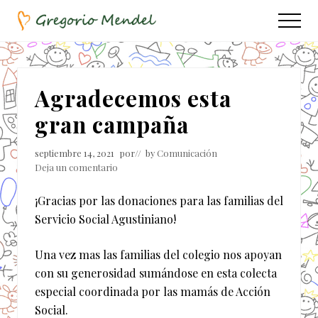
Menu
Saltar
Saltar
Menu
al
a
Asociación
contenido
la
Civil
principal
barra
lateral
Agradecemos esta
principal
gran campaña
septiembre 14, 2021
por
// by
Comunicación
Deja un comentario
¡Gracias por las donaciones para las familias del
Servicio Social Agustiniano!
Una vez mas las familias del colegio nos apoyan
con su generosidad sumándose en esta colecta
especial coordinada por las mamás de Acción
Social.