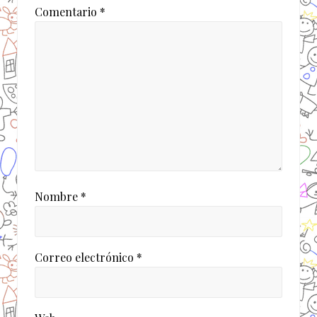
e
:
Comentario
*
n
t
r
a
d
a
:
Nombre
*
Correo electrónico
*