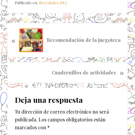
Publicado en:
Novedades
,
SSA
E
«
n
Recomendación de la juegoteca
t
r
a
d
S
»
Cuadernillos de actividades
a
i
a
g
n
Interacciones
u
t
Deja una respuesta
i
con
e
e
r
Tu dirección de correo electrónico no será
los
n
i
publicada.
Los campos obligatorios están
t
lectores
o
marcados con
*
e
r