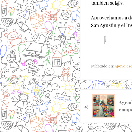
tambien sol@s.
Aprovechamos a dár
San Agustin y el I
Publicado en:
Apoyo esc
E
Agrad
«
n
camp
t
r
a