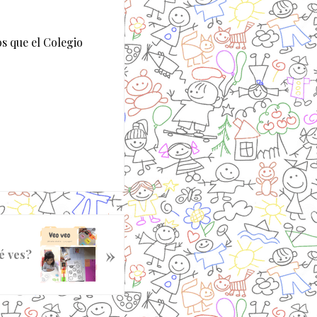
s que el Colegio
»
é ves?