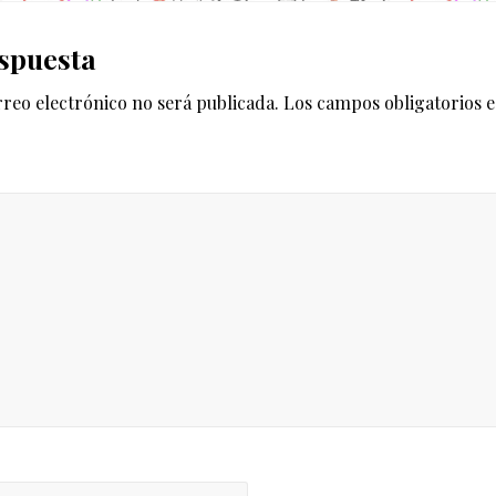
e
es
n
spuesta
t
e
rreo electrónico no será publicada.
Los campos obligatorios 
e
n
t
r
a
d
a
: