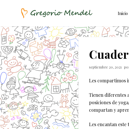
Skip
Saltar
Saltar
to
al
a
Inicio
right
contenido
la
header
principal
barra
Asociación
Civil
navigation
lateral
principal
Cuadern
septiembre 20, 2021
po
Les compartimos i
Tienen diferentes 
posiciones de yoga
compartan y apre
Les encantan este 