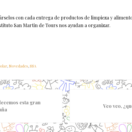
selos con cada entrega de productos de limpieza y alimento
nstituto San Martin de Tours nos ayudan a organizar.
olar
,
Novedades
,
SSA
S
ecemos esta gran
i
Veo veo, ¿qu
aña
g
u
i