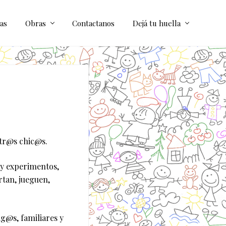
as
Obras
Contactanos
Dejá tu huella
str@s chic@s.
ay experimentos,
rtan, jueguen,
g@s, familiares y