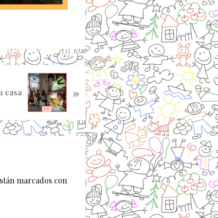
»
n casa
están marcados con