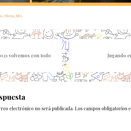
s
,
Obras
,
SSA
S
i
2021 volvemos con todo
Jugando e
g
u
i
e
es
n
spuesta
t
e
rreo electrónico no será publicada.
Los campos obligatorios 
e
n
t