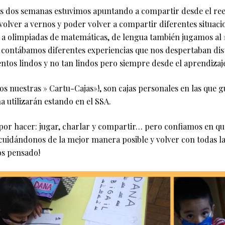
as dos semanas estuvimos apuntando a compartir desde el ree
volver a vernos y poder volver a compartir diferentes situacio
a olimpiadas de matemáticas, de lengua también jugamos al » 
contábamos diferentes experiencias que nos despertaban dis
os lindos y no tan lindos pero siempre desde el aprendizaj
 nuestras » Cartu-Cajas»!, son cajas personales en las que g
a utilizarán estando en el SSA.
r hacer: jugar, charlar y compartir… pero confiamos en que
cuidándonos de la mejor manera posible y volver con todas la
os pensado!