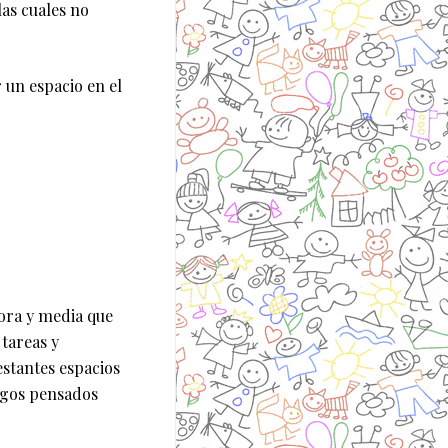
las cuales no
un espacio en el
hora y media que
tareas y
stantes espacios
uegos pensados