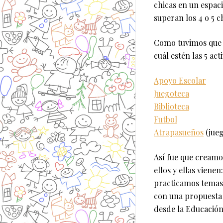
chicas en un espac
superan los 4 o 5 c
Como tuvimos que 
cuál estén las 5 ac
Apoyo Escolar
Juegoteca
Biblioteca
Futbol
Atrapasueños
(jueg
Así fue que creamo
ellos y ellas vien
practicamos temas 
con una propuesta 
desde la Educació