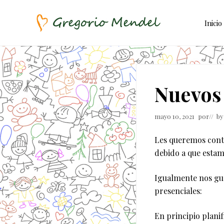
Skip
Saltar
Saltar
to
al
a
Inicio
right
contenido
la
header
principal
barra
Asociación
Civil
navigation
lateral
principal
Nuevos 
mayo 10, 2021
por
// b
Les queremos conta
debido a que estam
Igualmente nos gu
presenciales:
En principio plani