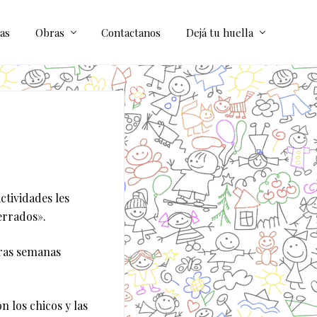
as
Obras
Contactanos
Dejá tu huella
ctividades les
errados».
ras semanas
 los chicos y las