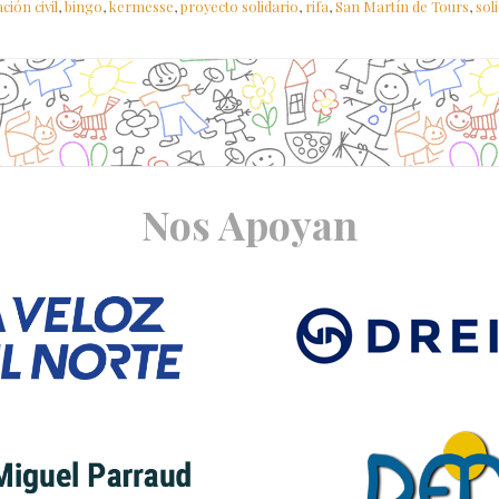
ción civil
,
bingo
,
kermesse
,
proyecto solidario
,
rifa
,
San Martín de Tours
,
sol
Nos Apoyan