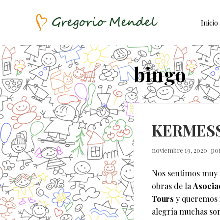
Skip
Saltar
Saltar
to
al
a
Inicio
right
contenido
la
header
principal
barra
Asociación
Civil
navigation
lateral
bingo
principal
KERMESS
noviembre 19, 2020
po
Nos sentimos muy fe
obras de la
Asocia
Tours
y queremos i
alegría muchas sor