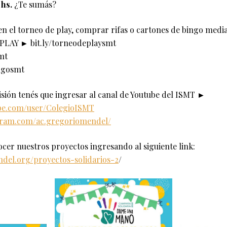
 hs.
¿Te sumás?
en el torneo de play, comprar rifas o cartones de bingo media
PLAY ► bit.ly/torneodeplaysmt
smt
ngosmt
isión tenés que ingresar al canal de Youtube del ISMT ►
be.com/user/ColegioISMT
gram.com/ac.gregoriomendel/
ocer nuestros proyectos ingresando al siguiente link:
ndel.org/proyectos-solidarios-2
/