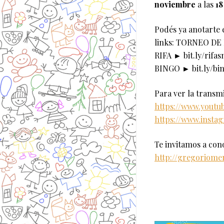
noviembre
a las
18
Podés ya anotarte 
links: TORNEO DE 
RIFA ► bit.ly/rifa
BINGO ► bit.ly/bi
Para ver la transm
https://www.youtu
https://www.insta
Te invitamos a con
http://gregoriome