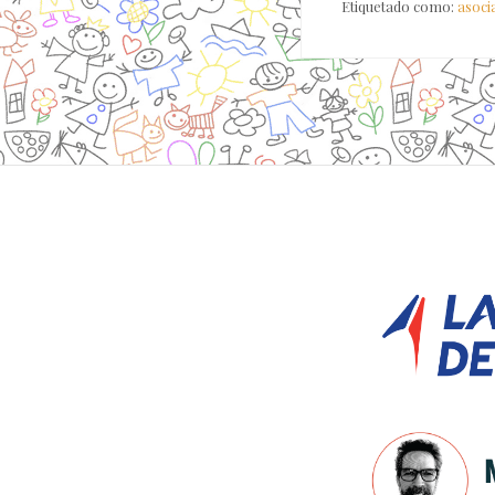
Etiquetado como:
asocia
Site
Footer