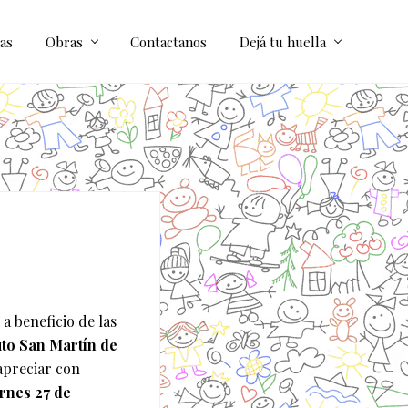
as
Obras
Contactanos
Dejá tu huella
a beneficio de las
uto San Martín de
apreciar con
rnes 27 de