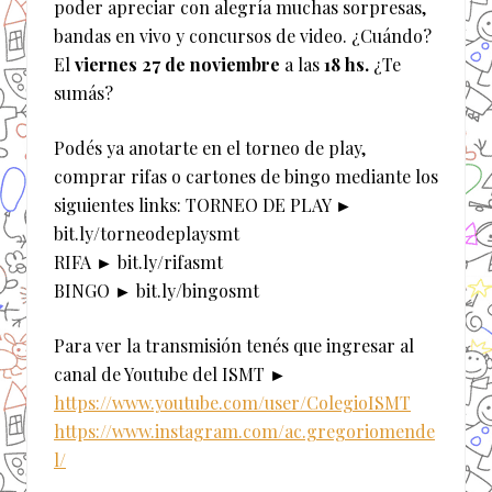
poder apreciar con alegría muchas sorpresas,
bandas en vivo y concursos de video. ¿Cuándo?
El
viernes 27 de noviembre
a las
18 hs.
¿Te
sumás?
Podés ya anotarte en el torneo de play,
comprar rifas o cartones de bingo mediante los
siguientes links: TORNEO DE PLAY ►
bit.ly/torneodeplaysmt
RIFA ► bit.ly/rifasmt
BINGO ► bit.ly/bingosmt
Para ver la transmisión tenés que ingresar al
canal de Youtube del ISMT ►
https://www.youtube.com/user/ColegioISMT
https://www.instagram.com/ac.gregoriomende
l/