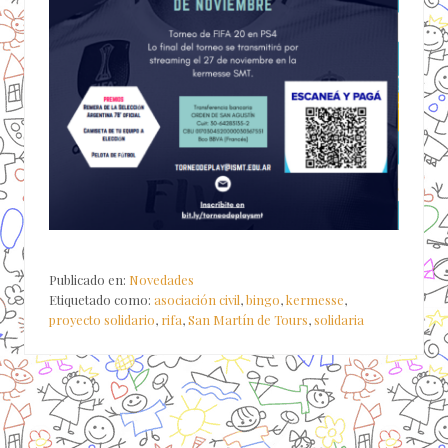
Publicado en:
Novedades
Etiquetado como:
asociación civil
,
bingo
,
kermesse
,
proyecto solidario
,
rifa
,
San Martín de Tours
,
solidaria