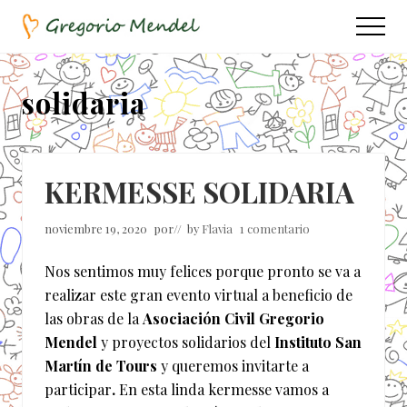
Menu
Saltar
Saltar
Menu
al
a
Asociación
contenido
la
Civil
principal
barra
solidaria
lateral
principal
KERMESSE SOLIDARIA
noviembre 19, 2020
por
// by
Flavia
1 comentario
Nos sentimos muy felices porque pronto se va a
realizar este gran evento virtual a beneficio de
las obras de la
Asociación Civil Gregorio
Mendel
y proyectos solidarios del
Instituto San
Martín de Tours
y queremos invitarte a
participar
.
En esta linda kermesse vamos a