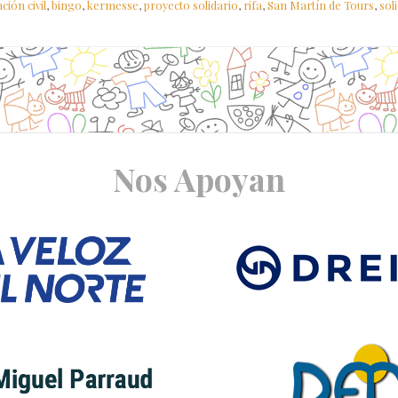
ción civil
,
bingo
,
kermesse
,
proyecto solidario
,
rifa
,
San Martín de Tours
,
sol
Nos Apoyan