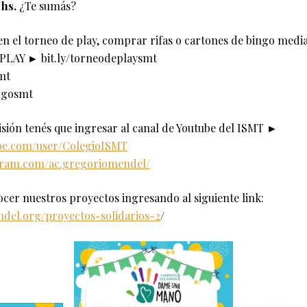
 hs.
¿Te sumás?
en el torneo de play, comprar rifas o cartones de bingo media
PLAY ► bit.ly/torneodeplaysmt
smt
ngosmt
isión tenés que ingresar al canal de Youtube del ISMT ►
be.com/user/ColegioISMT
gram.com/ac.gregoriomendel/
ocer nuestros proyectos ingresando al siguiente link:
ndel.org/proyectos-solidarios-2
/