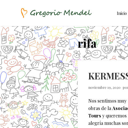
Skip
Saltar
Saltar
to
al
a
Inicio
right
contenido
la
header
principal
barra
Asociación
Civil
navigation
lateral
rifa
principal
KERMESS
noviembre 19, 2020
po
Nos sentimos muy fe
obras de la
Asocia
Tours
y queremos i
alegría muchas sor