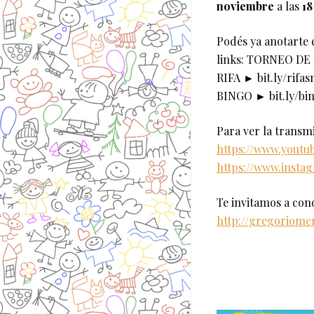
noviembre
a las
18
Podés ya anotarte 
links: TORNEO DE 
RIFA ► bit.ly/rifa
BINGO ► bit.ly/bi
Para ver la transm
https://www.youtu
https://www.insta
Te invitamos a con
http://gregoriome