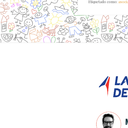
Etiquetado como:
asocia
Site
Footer