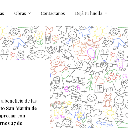
as
Obras
Contactanos
Dejá tu huella
a beneficio de las
uto San Martín de
apreciar con
rnes 27 de