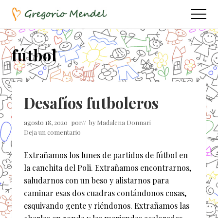
Menu
Saltar
Saltar
Menu
al
a
Asociación
contenido
la
Civil
principal
barra
fútbol
lateral
principal
Desafíos futboleros
agosto 18, 2020
por
// by
Madalena Donnari
Deja un comentario
Extrañamos los lunes de partidos de fútbol en
la canchita del Poli. Extrañamos encontrarnos,
saludarnos con un beso y alistarnos para
caminar esas dos cuadras contándonos cosas,
esquivando gente y riéndonos. Extrañamos las