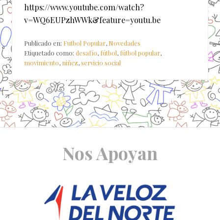
https://www.youtube.com/watch?
v=WQ6EUPzhWWk&feature=youtu.be
Publicado en:
Futbol Popular
,
Novedades
Etiquetado como:
desafío
,
fútbol
,
fútbol popular
,
movimiento
,
niñez
,
servicio social
Site
Nos Apoyan
Footer