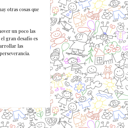
hay otras cosas que
mover un poco las
el gran desafío es
arrollar las
 perseverancia.