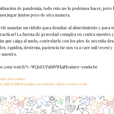
 situación de pandemia, todo esto no lo podemos hacer, pero 
os jugar juntos pero de otra manera.
rrió mandar un videito para desafiar al aburrimiento y para 
practicar! La fuerza de gravedad conspira en contra nuestro y 
in que caiga al suelo, controlarlo con los pies. Se necesita des
des: rapidez, destreza, paciencia (se nos va a caer mil veces) y
 nuestro.
tube.com/watch?v=WQ6EUPzhWWk&feature=youtu.be
pular
,
Novedades
ío
,
fútbol
,
fútbol popular
,
movimiento
,
niñez
,
servicio social