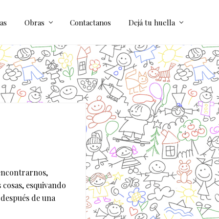
as
Obras
Contactanos
Dejá tu huella
 encontrarnos,
 cosas, esquivando
 después de una