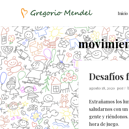
Skip
Saltar
Saltar
to
al
a
Inicio
right
contenido
la
header
principal
barra
Asociación
Civil
navigation
lateral
movimie
principal
Desafíos 
agosto 18, 2020
por
// 
Extrañamos los lun
saludarnos con un 
gente y riéndonos.
hora de juego.