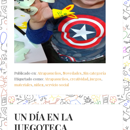
Publicado en:
Atrapasueños
,
Novedades
,
Sin categoría
Etiquetado como:
Atrapasueños
,
creatividad
,
juegos
,
materiales
,
niñez
,
servicio social
UN DÍA EN LA
JUEGOTECA