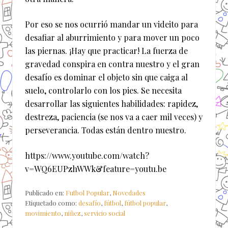
Por eso se nos ocurrió mandar un videito para
desafiar al aburrimiento y para mover un poco
las piernas. ¡Hay que practicar! La fuerza de
gravedad conspira en contra nuestro y el gran
desafío es dominar el objeto sin que caiga al
suelo, controlarlo con los pies. Se necesita
desarrollar las siguientes habilidades: rapidez,
destreza, paciencia (se nos va a caer mil veces) y
perseverancia. Todas están dentro nuestro.
https://www.youtube.com/watch?
v=WQ6EUPzhWWk&feature=youtu.be
Publicado en:
Futbol Popular
,
Novedades
Etiquetado como:
desafío
,
fútbol
,
fútbol popular
,
movimiento
,
niñez
,
servicio social