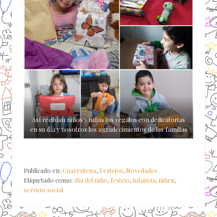
Así recibían niños y niñas los regalos con dedicatorias
en su día y nosotros los agradecimientos de las familias
Publicado en:
Cuarentena
,
Festejos
,
Novedades
Etiquetado como:
día del niño
,
festejo
,
infancia
,
niñez
,
servicio social