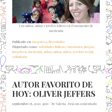
Los niños, niñas y profes felices en el momento de
merienda
Publicado en:
Juegoteca
,
Novedades
Etiquetado como:
actividades lúdicas
,
emociones
,
juegos
,
juegoteca
,
merienda
,
niñas
,
niñez
,
niños
,
servicio social
,
voluntario
AUTOR FAVORITO DE
HOY: OLIVER JEFFERS
septiembre 15, 2020
por
// by
Valeria
Deja un comentario