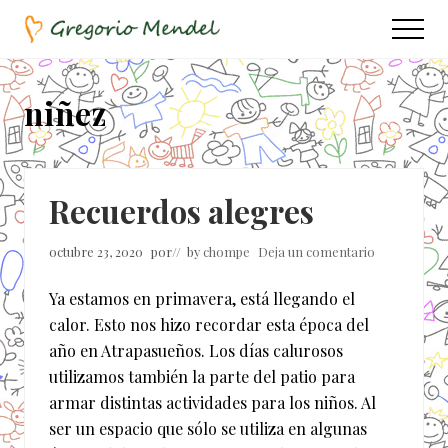
Menu
Saltar
Saltar
Menu
al
a
Asociación
contenido
la
Civil
principal
barra
niñez
lateral
principal
Recuerdos alegres
octubre 23, 2020
por
// by
chompe
Deja un comentario
Ya estamos en primavera, está llegando el
calor. Esto nos hizo recordar esta época del
año en Atrapasueños. Los días calurosos
utilizamos también la parte del patio para
armar distintas actividades para los niños. Al
ser un espacio que sólo se utiliza en algunas