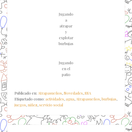
Jugando
a
atrapar
y
explotar
burbujas
Jugando
en el
patio
Publicado en:
Atrapasueños
,
Novedades
,
SSA
Etiquetado como:
actividades
,
agua
,
Atrapasueños
,
burbujas
,
juegos
,
niñez
,
servicio social