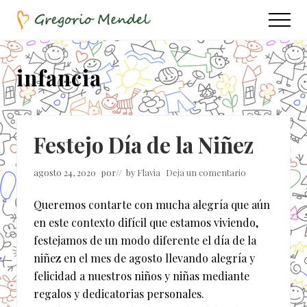
Menu
Saltar
Saltar
Menu
al
a
Asociación
contenido
la
Civil
principal
barra
infancia
lateral
principal
Festejo Día de la Niñez
agosto 24, 2020
por
// by
Flavia
Deja un comentario
Queremos contarte con mucha alegría que aún
en este contexto difícil que estamos viviendo,
festejamos de un modo diferente el día de la
niñez en el mes de agosto llevando alegría y
felicidad a nuestros niños y niñas mediante
regalos y dedicatorias personales.