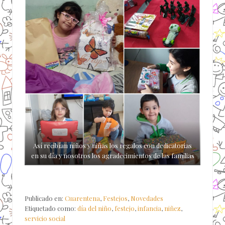
Así recibían niños y niñas los regalos con dedicatorias
en su día y nosotros los agradecimientos de las familias
Publicado en:
Cuarentena
,
Festejos
,
Novedades
Etiquetado como:
día del niño
,
festejo
,
infancia
,
niñez
,
servicio social