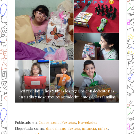
Así recibían niños y niñas los regalos con dedicatorias
en su día y nosotros los agradecimientos de las familias
Publicado en:
Cuarentena
,
Festejos
,
Novedades
Etiquetado como:
día del niño
,
festejo
,
infancia
,
niñez
,