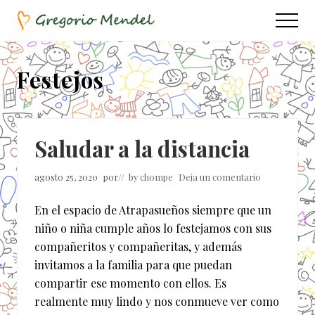
Menu
Saltar
Saltar
Menu
al
a
Asociación
contenido
la
Civil
principal
barra
Festejos
lateral
principal
Saludar a la distancia
agosto 25, 2020
por
// by
chompe
Deja un comentario
En el espacio de Atrapasueños siempre que un
niño o niña cumple años lo festejamos con sus
compañeritos y compañeritas, y además
invitamos a la familia para que puedan
compartir ese momento con ellos. Es
realmente muy lindo y nos conmueve ver como