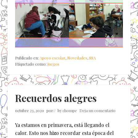
Publicado en:
Apoyo escolar
,
Novedades
,
SSA
Etiquetado como:
juegos
Recuerdos alegres
octubre 23, 2020
por
// by
chompe
Deja un comentario
Ya estamos en primavera, está llegando el
calor. Esto nos hizo recordar esta época del