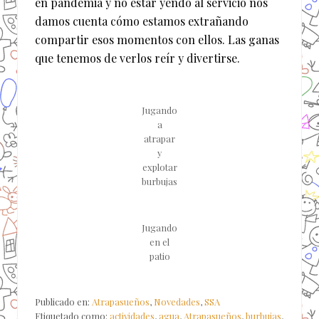
en pandemia y no estar yendo al servicio nos
damos cuenta cómo estamos extrañando
compartir esos momentos con ellos. Las ganas
que tenemos de verlos reír y divertirse.
Jugando
a
atrapar
y
explotar
burbujas
Jugando
en el
patio
Publicado en:
Atrapasueños
,
Novedades
,
SSA
Etiquetado como:
actividades
,
agua
,
Atrapasueños
,
burbujas
,