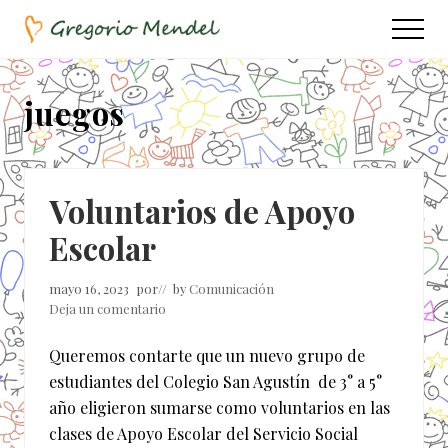
Menu
Saltar
Saltar
Menu
al
a
Asociación
contenido
la
Civil
principal
barra
juegos
lateral
principal
Voluntarios de Apoyo
Escolar
mayo 16, 2023
por
// by
Comunicación
Deja un comentario
Queremos contarte que un nuevo grupo de
estudiantes del Colegio San Agustín de 3° a 5°
año eligieron sumarse como voluntarios en las
clases de Apoyo Escolar del Servicio Social