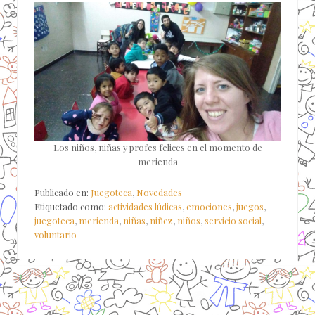
Los niños, niñas y profes felices en el momento de
merienda
Publicado en:
Juegoteca
,
Novedades
Etiquetado como:
actividades lúdicas
,
emociones
,
juegos
,
juegoteca
,
merienda
,
niñas
,
niñez
,
niños
,
servicio social
,
voluntario