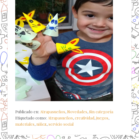
Publicado en:
Atrapasueños
,
Novedades
,
Sin categoría
Etiquetado como:
Atrapasueños
,
creatividad
,
juegos
,
materiales
,
niñez
,
servicio social