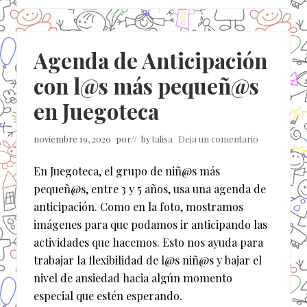
Agenda de Anticipación
con l@s más pequeñ@s
en Juegoteca
noviembre 19, 2020
por
// by
talisa
Deja un comentario
En Juegoteca, el grupo de niñ@s más
pequeñ@s, entre 3 y 5 años, usa una agenda de
anticipación. Como en la foto, mostramos
imágenes para que podamos ir anticipando las
actividades que hacemos. Esto nos ayuda para
trabajar la flexibilidad de l@s niñ@s y bajar el
nivel de ansiedad hacia algún momento
especial que estén esperando.