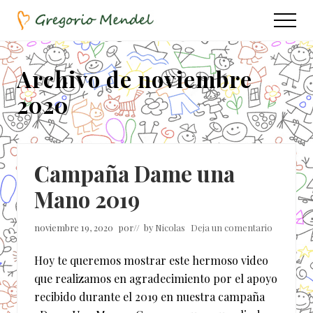
Menu
Saltar
Saltar
Menu
al
a
Asociación
contenido
la
Civil
principal
barra
Archivo de noviembre
lateral
2020
principal
Campaña Dame una
Mano 2019
noviembre 19, 2020
por
// by
Nicolas
Deja un comentario
Hoy te queremos mostrar este hermoso video
que realizamos en agradecimiento por el apoyo
recibido durante el 2019 en nuestra campaña