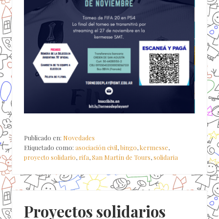
Publicado en:
Novedades
Etiquetado como:
asociación civil
,
bingo
,
kermesse
,
proyecto solidario
,
rifa
,
San Martín de Tours
,
solidaria
Proyectos solidarios