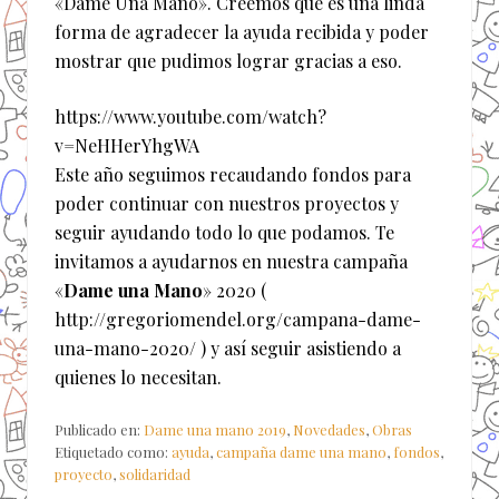
«Dame Una Mano». Creemos que es una linda
forma de agradecer la ayuda recibida y poder
mostrar que pudimos lograr gracias a eso.
https://www.youtube.com/watch?
v=NeHHerYhgWA
Este año seguimos recaudando fondos para
poder continuar con nuestros proyectos y
seguir ayudando todo lo que podamos. Te
invitamos a ayudarnos en nuestra campaña
«
Dame una Mano
» 2020 (
http://gregoriomendel.org/campana-dame-
una-mano-2020/ ) y así seguir asistiendo a
quienes lo necesitan.
Publicado en:
Dame una mano 2019
,
Novedades
,
Obras
Etiquetado como:
ayuda
,
campaña dame una mano
,
fondos
,
proyecto
,
solidaridad