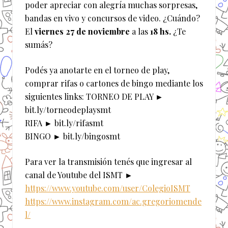
poder apreciar con alegría muchas sorpresas,
bandas en vivo y concursos de video. ¿Cuándo?
El
viernes 27 de noviembre
a las
18 hs.
¿Te
sumás?
Podés ya anotarte en el torneo de play,
comprar rifas o cartones de bingo mediante los
siguientes links: TORNEO DE PLAY ►
bit.ly/torneodeplaysmt
RIFA ► bit.ly/rifasmt
BINGO ► bit.ly/bingosmt
Para ver la transmisión tenés que ingresar al
canal de Youtube del ISMT ►
https://www.youtube.com/user/ColegioISMT
https://www.instagram.com/ac.gregoriomende
l/