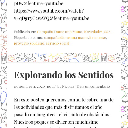
pDw&feature=youtu.be
https://www.youtube.com/watch?
v=qDgryC2wAYQ&feature=youtu.be
Publicado en:
Campaña Dame una Mano
,
Novedades
,
SSA
Etiquetado como:
campaña dame una mano
,
kermesse
,
proyecto solidario
,
servicio social
Explorando los Sentidos
noviembre 4, 2020
por
// by
Nicolas
Deja un comentario
En este posteo queremos contarte sobre una de
las actividades que más disfrutamos el año
pasado en Juegoteca: el circuito de obstáculos.
Nuestros peques se divierten muchísimo